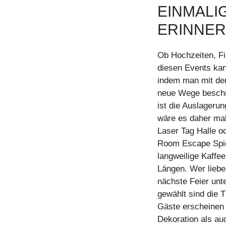
EINMALIG
ERINNER
Ob Hochzeiten, Fi
diesen Events ka
indem man mit den
neue Wege beschrei
ist die Auslageru
wäre es daher mal 
Laser Tag Halle o
Room Escape Spie
langweilige Kaff
Längen. Wer lieber
nächste Feier unt
gewählt sind die T
Gäste erscheinen
Dekoration als au