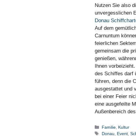
Nutzen Sie also d
unvergesslichen E
Donau Schiffchart
Auf dem gemütlic
Carnuntum können 
feierlichen Sekte
gemeinsam die pr
genießen, während
Ihnen vorbeizieht
des Schiffes darf 
führen, denn die 
ausgestattet und 
bei einer Feier n
eine ausgefeilte M
Außenbereich des 
Kategorien
Familie
,
Kultur
Schlagwörter
Donau
,
Event
,
Sch