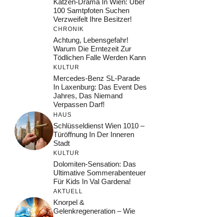
Katzen-Drama In Wien: Über
100 Samtpfoten Suchen
Verzweifelt Ihre Besitzer!
CHRONIK
Achtung, Lebensgefahr!
Warum Die Erntezeit Zur
Tödlichen Falle Werden Kann
KULTUR
Mercedes-Benz SL-Parade
In Laxenburg: Das Event Des
Jahres, Das Niemand
Verpassen Darf!
HAUS
Schlüsseldienst Wien 1010 –
Türöffnung In Der Inneren
Stadt
KULTUR
Dolomiten-Sensation: Das
Ultimative Sommerabenteuer
Für Kids In Val Gardena!
AKTUELL
Knorpel &
Gelenkregeneration – Wie