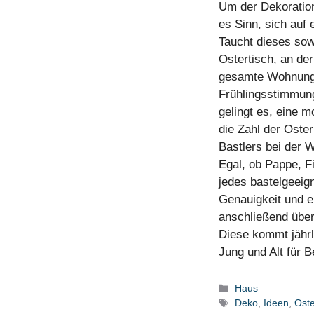
Um der Dekoration
es Sinn, sich auf
Taucht dieses so
Ostertisch, an der
gesamte Wohnung e
Frühlingsstimmung
gelingt es, eine 
die Zahl der Oster
Bastlers bei der 
Egal, ob Pappe, F
jedes bastelgeeig
Genauigkeit und ei
anschließend über
Diese kommt jährl
Jung und Alt für 
Kategorien
Haus
Schlagwörter
Deko
,
Ideen
,
Ost