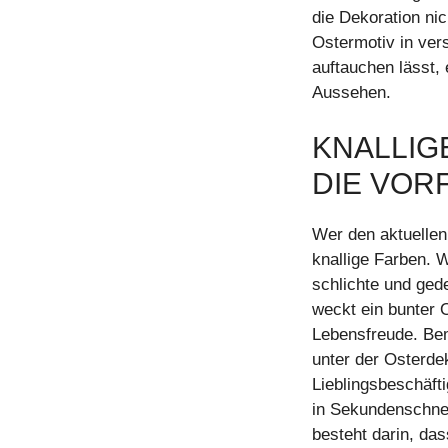
die Dekoration nic
Ostermotiv in ve
auftauchen lässt, 
Aussehen.
KNALLIG
DIE VOR
Wer den aktuellen 
knallige Farben. 
schlichte und ged
weckt ein bunter 
Lebensfreude. Bem
unter der Osterde
Lieblingsbeschäft
in Sekundenschnel
besteht darin, da