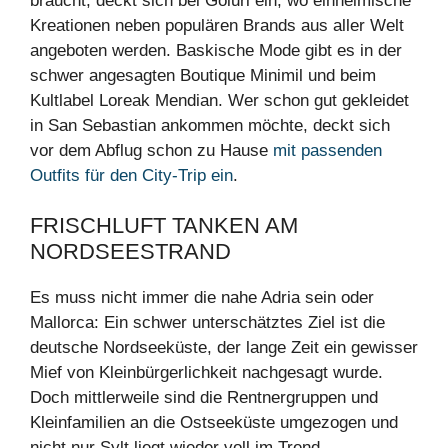
braucht, deckt sich bei Goiuri ein, wo einheimische
Kreationen neben populären Brands aus aller Welt
angeboten werden. Baskische Mode gibt es in der
schwer angesagten Boutique Minimil und beim
Kultlabel Loreak Mendian. Wer schon gut gekleidet
in San Sebastian ankommen möchte, deckt sich
vor dem Abflug schon zu Hause
mit passenden
Outfits für den City-Trip ein
.
FRISCHLUFT TANKEN AM
NORDSEESTRAND
Es muss nicht immer die nahe Adria sein oder
Mallorca: Ein schwer unterschätztes Ziel ist die
deutsche Nordseeküste, der lange Zeit ein gewisser
Mief von Kleinbürgerlichkeit nachgesagt wurde.
Doch mittlerweile sind die Rentnergruppen und
Kleinfamilien an die Ostseeküste umgezogen und
nicht nur Sylt liegt wieder voll im Trend.