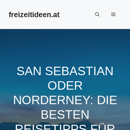
Zum
Inhalt
freizeitideen.at
Menü
springen
SAN SEBASTIAN
ODER
NORDERNEY: DIE
BESTEN
REISETIPPS FÜR