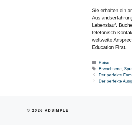
Sie erhalten ein 
Auslandserfahrung
Lebenslauf. Buche
telefonisch Konta
weltweite Ansprech
Education First.
Kategorien
Reise
Schlagwörter
Erwachsene
,
Spr
Der perfekte Fami
Der perfekte Ausgl
© 2026 ADSIMPLE