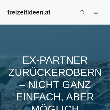
Zum
Inhalt
freizeitideen.at
Menü
springen
EX-PARTNER
ZURÜCKEROBERN
– NICHT GANZ
EINFACH, ABER
MÖGLICH