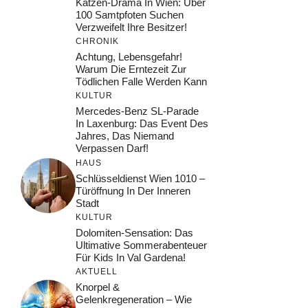
Katzen-Drama In Wien: Über
100 Samtpfoten Suchen
Verzweifelt Ihre Besitzer!
CHRONIK
Achtung, Lebensgefahr!
Warum Die Erntezeit Zur
Tödlichen Falle Werden Kann
KULTUR
Mercedes-Benz SL-Parade
In Laxenburg: Das Event Des
Jahres, Das Niemand
Verpassen Darf!
HAUS
Schlüsseldienst Wien 1010 –
Türöffnung In Der Inneren
Stadt
KULTUR
Dolomiten-Sensation: Das
Ultimative Sommerabenteuer
Für Kids In Val Gardena!
AKTUELL
Knorpel &
Gelenkregeneration – Wie