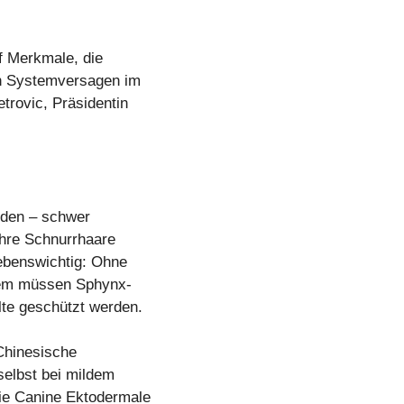
uf Merkmale, die
in Systemversagen im
trovic, Präsidentin
nden – schwer
 ihre Schnurrhaare
lebenswichtig: Ohne
udem müssen Sphynx-
te geschützt werden.
Chinesische
selbst bei mildem
die Canine Ektodermale