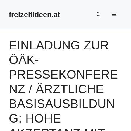
Zum
Inhalt
freizeitideen.at
Menü
springen
EINLADUNG ZUR
ÖÄK-
PRESSEKONFERE
NZ / ÄRZTLICHE
BASISAUSBILDUN
G: HOHE