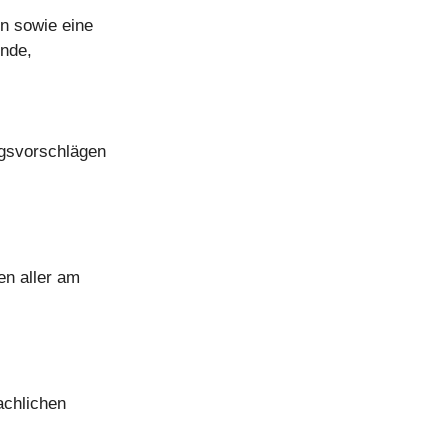
en sowie eine
nde,
ngsvorschlägen
en aller am
achlichen