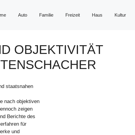
me
Auto
Familie
Freizeit
Haus
Kultur
D OBJEKTIVITÄT
STENSCHACHER
und staatsnahen
ie nach objektiven
Dennoch zeigen
nd Berichte des
rfahren für
werke und