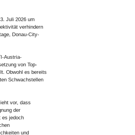
13. Juli 2026 um
ktivität verhindern
tage, Donau-City-
I-Austria-
setzung von Top-
lt. Obwohl es bereits
igten Schwachstellen
ieht vor, dass
gnung der
t es jedoch
ichen
ichkeiten und