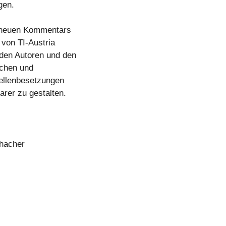
gen.
s neuen Kommentars
 von TI-Austria
 den Autoren und den
ichen und
tellenbesetzungen
arer zu gestalten.
chacher