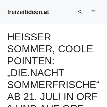
Zum
Inhalt
freizeitideen.at
Menü
springen
HEISSER S
OMMER, COOLE P
OINTEN: „
DIE.NACHT S
OMMERFRISCHE“ A
B 21. JULI IN ORF 1