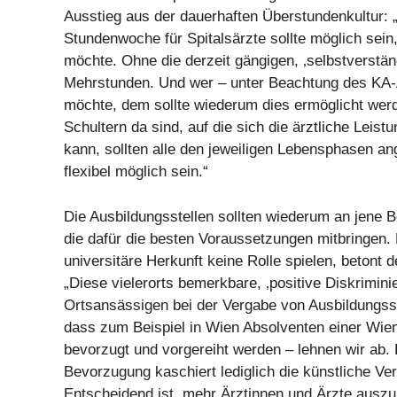
Ausstieg aus der dauerhaften Überstundenkultur: 
Stundenwoche für Spitalsärzte sollte möglich sei
möchte. Ohne die derzeit gängigen, ‚selbstverstän
Mehrstunden. Und wer – unter Beachtung des KA-
möchte, dem sollte wiederum dies ermöglicht we
Schultern da sind, auf die sich die ärztliche Leistu
kann, sollten alle den jeweiligen Lebensphasen a
flexibel möglich sein.“
Die Ausbildungsstellen sollten wiederum an jene 
die dafür die besten Voraussetzungen mitbringen. 
universitäre Herkunft keine Rolle spielen, beton
„Diese vielerorts bemerkbare, ‚positive Diskrimini
Ortsansässigen bei der Vergabe von Ausbildungsst
dass zum Beispiel in Wien Absolventen einer Wien
bevorzugt und vorgereiht werden – lehnen wir ab. 
Bevorzugung kaschiert lediglich die künstliche V
Entscheidend ist, mehr Ärztinnen und Ärzte auszu