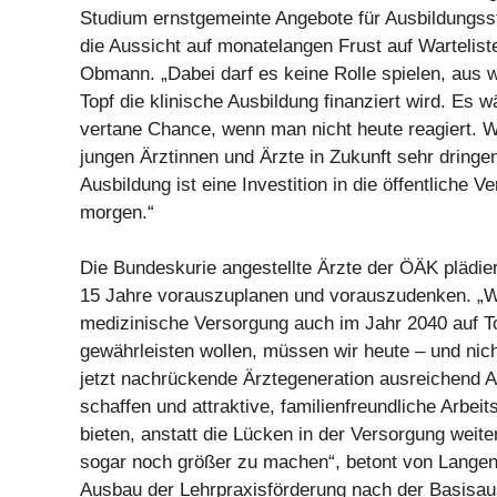
Studium ernstgemeinte Angebote für Ausbildungsst
die Aussicht auf monatelangen Frust auf Wartelis
Obmann. „Dabei darf es keine Rolle spielen, aus 
Topf die klinische Ausbildung finanziert wird. Es 
vertane Chance, wenn man nicht heute reagiert. W
jungen Ärztinnen und Ärzte in Zukunft sehr dringe
Ausbildung ist eine Investition in die öffentliche 
morgen.“
Die Bundeskurie angestellte Ärzte der ÖÄK plädier
15 Jahre vorauszuplanen und vorauszudenken. „W
medizinische Versorgung auch im Jahr 2040 auf T
gewährleisten wollen, müssen wir heute – und nich
jetzt nachrückende Ärztegeneration ausreichend A
schaffen und attraktive, familienfreundliche Arbei
bieten, anstatt die Lücken in der Versorgung weite
sogar noch größer zu machen“, betont von Langen
Ausbau der Lehrpraxisförderung nach der Basisau