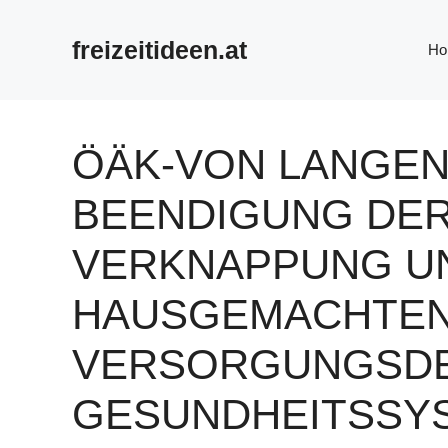
Zum
Inhalt
freizeitideen.at
Ho
springen
ÖÄK-VON LANGE
BEENDIGUNG DER
VERKNAPPUNG U
HAUSGEMACHTE
VERSORGUNGSDEF
GESUNDHEITSSY