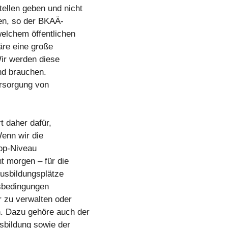
ellen geben und nicht
ten, so der BKAÄ-
welchem öffentlichen
wäre eine große
ir werden diese
nd brauchen.
Versorgung von
t daher dafür,
enn wir die
op-Niveau
t morgen – für die
usbildungsplätze
tsbedingungen
r zu verwalten oder
. Dazu gehöre auch der
sbildung sowie der