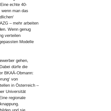
„Eine echte 40-
n, wenn man das
dlichen‘
AZG – mehr arbeiten
rden. Wenn genug
ng verteilen
ngepassten Modelle
Bewerber gehen,
Dabei dürfe die
t der BKAÄ-Obmann:
erung‘ von
ellen in Österreich –
er Universität
Eine regionale
erknappung.
bilden und sie