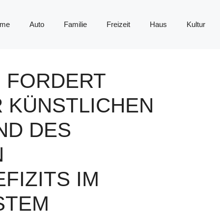
me
Auto
Familie
Freizeit
Haus
Kultur
N FORDERT
 KÜNSTLICHEN
ND DES
N
IZITS IM
STEM