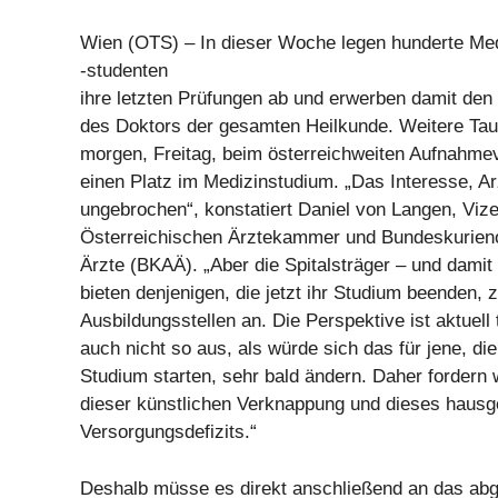
Wien (OTS) – In dieser Woche legen hunderte Med
-studenten
ihre letzten Prüfungen ab und erwerben damit de
des Doktors der gesamten Heilkunde. Weitere Ta
morgen, Freitag, beim österreichweiten Aufnahme
einen Platz im Medizinstudium. „Das Interesse, Ar
ungebrochen“, konstatiert Daniel von Langen, Vize
Österreichischen Ärztekammer und Bundeskurien
Ärzte (BKAÄ). „Aber die Spitalsträger – und damit d
bieten denjenigen, die jetzt ihr Studium beenden, 
Ausbildungsstellen an. Die Perspektive ist aktuell t
auch nicht so aus, als würde sich das für jene, di
Studium starten, sehr bald ändern. Daher fordern 
dieser künstlichen Verknappung und dieses haus
Versorgungsdefizits.“
Deshalb müsse es direkt anschließend an das ab