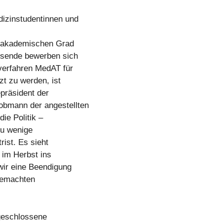
izinstudentinnen und
n akademischen Grad
usende bewerben sich
verfahren MedAT für
zt zu werden, ist
präsident der
obmann der angestellten
ie Politik –
zu wenige
rist. Es sieht
e im Herbst ins
wir eine Beendigung
gemachten
geschlossene