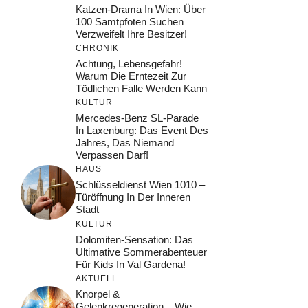
Katzen-Drama In Wien: Über
100 Samtpfoten Suchen
Verzweifelt Ihre Besitzer!
CHRONIK
Achtung, Lebensgefahr!
Warum Die Erntezeit Zur
Tödlichen Falle Werden Kann
KULTUR
Mercedes-Benz SL-Parade
In Laxenburg: Das Event Des
Jahres, Das Niemand
Verpassen Darf!
HAUS
Schlüsseldienst Wien 1010 –
Türöffnung In Der Inneren
Stadt
KULTUR
Dolomiten-Sensation: Das
Ultimative Sommerabenteuer
Für Kids In Val Gardena!
AKTUELL
Knorpel &
Gelenkregeneration – Wie