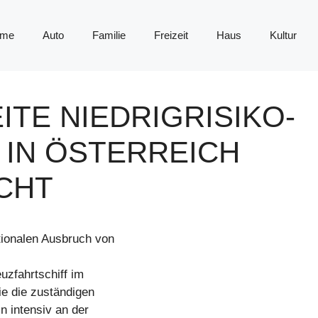
me
Auto
Familie
Freizeit
Haus
Kultur
ITE NIEDRIGRISIKO-
IN ÖSTERREICH
CHT
ionalen Ausbruch von
uzfahrtschiff im
ie die zuständigen
n intensiv an der