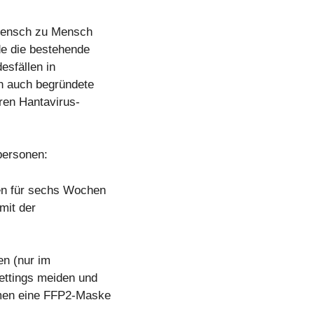
 Mensch zu Mensch
de die bestehende
esfällen in
en auch begründete
ren Hantavirus-
personen:
en für sechs Wochen
mit der
en (nur im
Settings meiden und
äumen eine FFP2-Maske