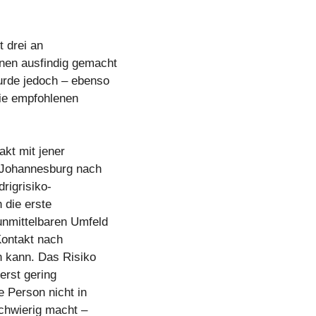
t drei an
onen ausfindig gemacht
urde jedoch – ebenso
die empfohlenen
kt mit jener
on Johannesburg nach
rigrisiko-
 die erste
unmittelbaren Umfeld
Kontakt nach
 kann. Das Risiko
erst gering
e Person nicht in
schwierig macht –