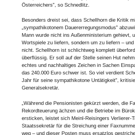
Österreichers”, so Schnedlitz.
Besonders dreist sei, dass Schellhorn die Kritik mi
„sympathikotonem Dauererregungsmodus” abzuwie
Mann wurde nicht ins Außenministerium gehievt, u
Wortspiele zu liefern, sondern um zu liefern – und
nicht. Schellhorn ist schlichtweg komplett überfor
überflüssig. Er soll auf der Stelle seinen Hut neh
echtes und nachhaltiges Zeichen in Sachen Einsp
das 240.000 Euro schwer ist. So viel verdient Sch
Jahr für seine sympathikotone Untätigkeit”, kritisi
Generalsekretär.
„Während die Pensionisten gekürzt werden, die Fa
Rekordteuerung ächzen und die Betriebe im Bürok
ersticken, leistet sich Meinl-Reisingers Verlierer-
Staatssekretär für die Streichung einer Faxnumme
weg – und dieser Posten muss ersatzlos gestriche