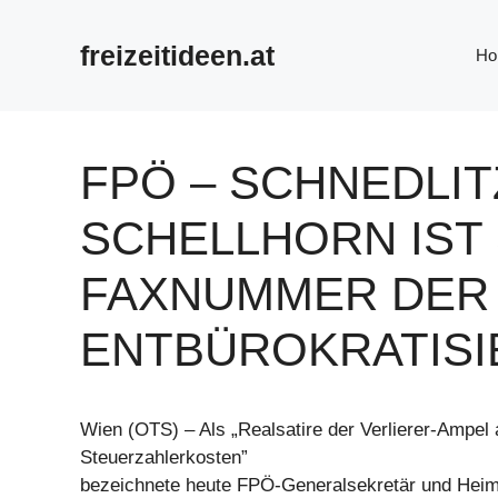
Zum
Inhalt
freizeitideen.at
Ho
springen
FPÖ – SCHNEDLIT
SCHELLHORN IST
FAXNUMMER DER 
NTBÜROKRATISI
Wien (OTS) – Als „Realsatire der Verlierer-Ampel 
Steuerzahlerkosten”
bezeichnete heute FPÖ-Generalsekretär und Hei