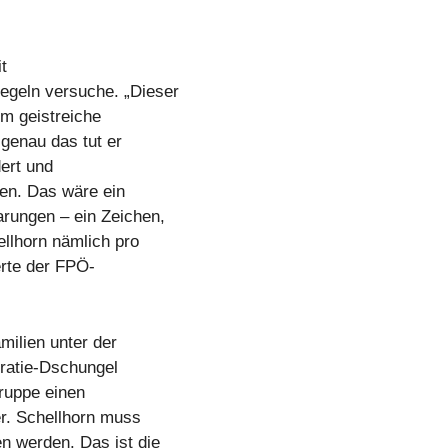
t
geln versuche. „Dieser
m geistreiche
 genau das tut er
dert und
men. Das wäre ein
arungen – ein Zeichen,
ellhorn nämlich pro
erte der FPÖ-
milien unter der
ratie-Dschungel
Truppe einen
r. Schellhorn muss
n werden. Das ist die