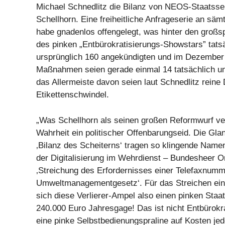
Michael Schnedlitz die Bilanz von NEOS-Staatsse
Schellhorn. Eine freiheitliche Anfrageserie an sämt
habe gnadenlos offengelegt, was hinter den groß
des pinken „Entbürokratisierungs-Showstars” tats
ursprünglich 160 angekündigten und im Dezember 
Maßnahmen seien gerade einmal 14 tatsächlich u
das Allermeiste davon seien laut Schnedlitz reine D
Etikettenschwindel.
„Was Schellhorn als seinen großen Reformwurf verk
Wahrheit ein politischer Offenbarungseid. Die Gla
‚Bilanz des Scheiterns‘ tragen so klingende Namen
der Digitalisierung im Wehrdienst – Bundesheer On
‚Streichung des Erfordernisses einer Telefaxnumm
Umweltmanagementgesetz‘. Für das Streichen ein
sich diese Verlierer-Ampel also einen pinken Staa
240.000 Euro Jahresgage! Das ist nicht Entbürokra
eine pinke Selbstbedienungspraline auf Kosten jed