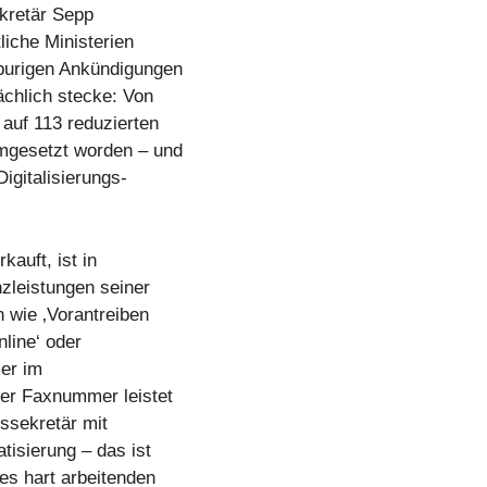
kretär Sepp
liche Ministerien
spurigen Ankündigungen
ächlich stecke: Von
auf 113 reduzierten
mgesetzt worden – und
igitalisierungs-
auft, ist in
nzleistungen seiner
 wie ‚Vorantreiben
line‘ oder
er im
er Faxnummer leistet
tssekretär mit
tisierung – das ist
es hart arbeitenden