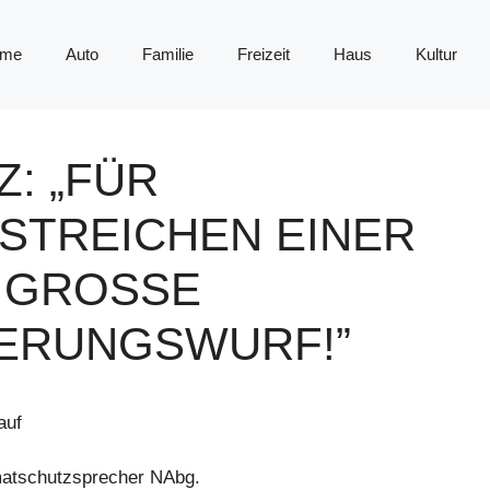
me
Auto
Familie
Freizeit
Haus
Kultur
Z: „FÜR
 STREICHEN EINER
GROSSE E
ERUNGSWURF!”
auf
matschutzsprecher NAbg.