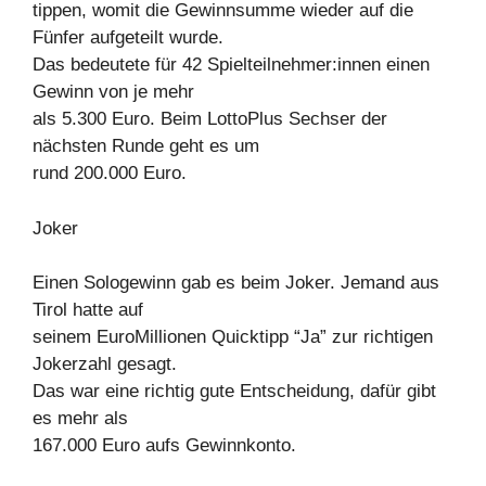
tippen, womit die Gewinnsumme wieder auf die
Fünfer aufgeteilt wurde.
Das bedeutete für 42 Spielteilnehmer:innen einen
Gewinn von je mehr
als 5.300 Euro. Beim LottoPlus Sechser der
nächsten Runde geht es um
rund 200.000 Euro.
Joker
Einen Sologewinn gab es beim Joker. Jemand aus
Tirol hatte auf
seinem EuroMillionen Quicktipp “Ja” zur richtigen
Jokerzahl gesagt.
Das war eine richtig gute Entscheidung, dafür gibt
es mehr als
167.000 Euro aufs Gewinnkonto.