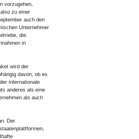
en vorzugehen,
also zu einer
September auch den
imischen Unternehmer
etriebe, die
innahmen in
ket wird der
hängig davon, ob es
der internationale
hts anderes als eine
ternehmen als auch
an. Der
staatenplattformen,
lhafte