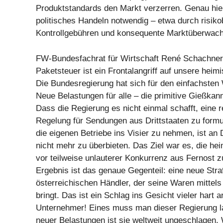
Produktstandards den Markt verzerren. Genau hie
politisches Handeln notwendig – etwa durch risiko
Kontrollgebühren und konsequente Marktüberwac
FW-Bundesfachrat für Wirtschaft René Schachner
Paketsteuer ist ein Frontalangriff auf unsere heim
Die Bundesregierung hat sich für den einfachsten
Neue Belastungen für alle – die primitive Gießkan
Dass die Regierung es nicht einmal schafft, eine 
Regelung für Sendungen aus Drittstaaten zu formu
die eigenen Betriebe ins Visier zu nehmen, ist an 
nicht mehr zu überbieten. Das Ziel war es, die he
vor teilweise unlauterer Konkurrenz aus Fernost 
Ergebnis ist das genaue Gegenteil: eine neue Straf
österreichischen Händler, der seine Waren mitte
bringt. Das ist ein Schlag ins Gesicht vieler hart a
Unternehmer! Eines muss man dieser Regierung l
neuer Belastungen ist sie weltweit ungeschlagen.