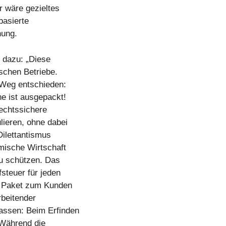
r wäre gezieltes
basierte
hung.
 dazu: „Diese
ischen Betriebe.
 Weg entschieden:
ne ist ausgepackt!
rechtssichere
lieren, ohne dabei
Dilettantismus
imische Wirtschaft
zu schützen. Das
steuer für jeden
ls Paket zum Kunden
rbeitender
assen: Beim Erfinden
 Während die