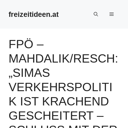
Zum
Inhalt
freizeitideen.at
Menü
springen
FPÖ –
MAHDALIK/RESCH:
„SIMAS
VERKEHRSPOLITI
K IST KRACHEND
GESCHEITERT –