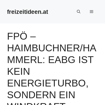
Zum
Inhalt
freizeitideen.at
Menü
springen
FPÖ –
HAIMBUCHNER/HA
MMERL: EABG IST
KEIN
ENERGIETURBO,
SONDERN EIN