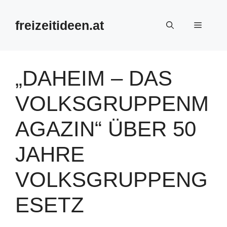
Zum
Inhalt
freizeitideen.at
Menü
springen
„DAHEIM – DAS
VOLKSGRUPPENM
AGAZIN“ ÜBER 50
JAHRE
VOLKSGRUPPENG
ESETZ