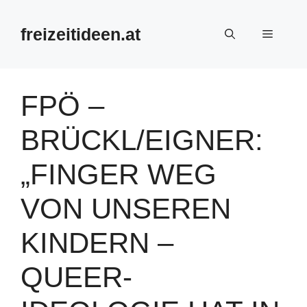
Zum
Inhalt
freizeitideen.at
Menü
springen
FPÖ –
BRÜCKL/EIGNER:
„FINGER WEG
VON UNSEREN
KINDERN –
QUEER-