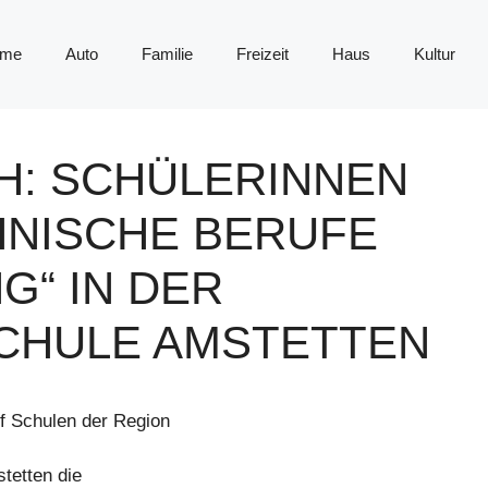
me
Auto
Familie
Freizeit
Haus
Kultur
H: SCHÜLERINNEN
NISCHE BERUFE
G“ IN DER
CHULE AMSTETTEN
f Schulen der Region
tetten die