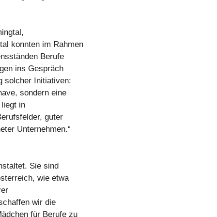
ingtal,
rtal konnten im Rahmen
ensständen Berufe
ingen ins Gespräch
solcher Initiativen:
have, sondern eine
liegt in
rufsfelder, guter
neter Unternehmen.“
taltet. Sie sind
sterreich, wie etwa
rer
schaffen wir die
Mädchen für Berufe zu