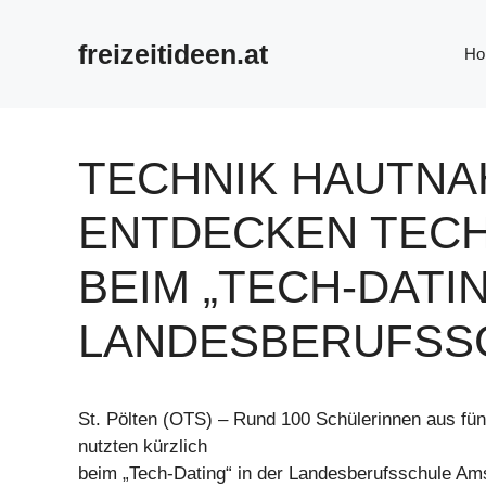
Zum
Inhalt
freizeitideen.at
Ho
springen
TECHNIK HAUTNA
ENTDECKEN TECH
BEIM „TECH-DATIN
LANDESBERUFSS
St. Pölten (OTS) – Rund 100 Schülerinnen aus fün
nutzten kürzlich
beim „Tech-Dating“ in der Landesberufsschule Ams