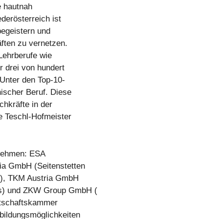
e hautnah
derösterreich ist
egeistern und
ften zu vernetzen.
 Lehrberufe wie
r drei von hundert
 Unter den Top-10-
nischer Beruf. Diese
hkräfte in der
ne Teschl-Hofmeister
rnehmen: ESA
ia GmbH (Seitenstetten
en), TKM Austria GmbH
bs) und ZKW Group GmbH (
rtschaftskammer
bildungsmöglichkeiten