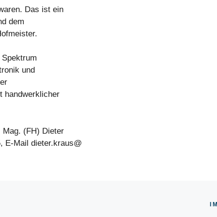
waren. Das ist ein
und dem
ofmeister.
s Spektrum
tronik und
ler
lt handwerklicher
 Mag. (FH) Dieter
, E-Mail dieter.kraus@
I