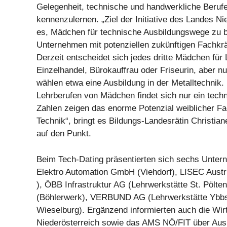
Gelegenheit, technische und handwerkliche Beruf
kennenzulernen. „Ziel der Initiative des Landes Nie
es, Mädchen für technische Ausbildungswege zu b
Unternehmen mit potenziellen zukünftigen Fachkrä
Derzeit entscheidet sich jedes dritte Mädchen für
Einzelhandel, Bürokauffrau oder Friseurin, aber nu
wählen etwa eine Ausbildung in der Metalltechnik.
Lehrberufen von Mädchen findet sich nur ein tech
Zahlen zeigen das enorme Potenzial weiblicher Fac
Technik“, bringt es Bildungs-Landesrätin Christia
auf den Punkt.
Beim Tech-Dating präsentierten sich sechs Unte
Elektro Automation GmbH (Viehdorf), LISEC Austr
), ÖBB Infrastruktur AG (Lehrwerkstätte St. Pölt
(Böhlerwerk), VERBUND AG (Lehrwerkstätte Yb
Wieselburg). Ergänzend informierten auch die Wi
Niederösterreich sowie das AMS NÖ/FIT über Aus