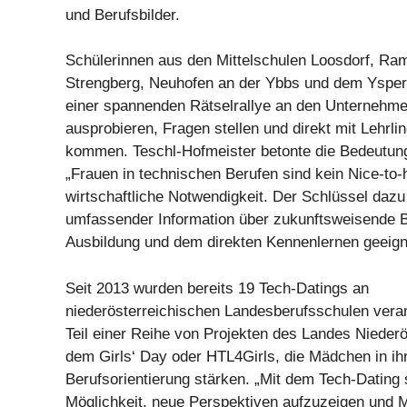
und Berufsbilder.
Schülerinnen aus den Mittelschulen Loosdorf, Ram
Strengberg, Neuhofen an der Ybbs und dem Yspe
einer spannenden Rätselrallye an den Unternehm
ausprobieren, Fragen stellen und direkt mit Lehrl
kommen. Teschl-Hofmeister betonte die Bedeutung 
„Frauen in technischen Berufen sind kein Nice-to-
wirtschaftliche Notwendigkeit. Der Schlüssel dazu 
umfassender Information über zukunftsweisende Be
Ausbildung und dem direkten Kennenlernen geeig
Seit 2013 wurden bereits 19 Tech-Datings an
niederösterreichischen Landesberufsschulen verans
Teil einer Reihe von Projekten des Landes Niederö
dem Girls‘ Day oder HTL4Girls, die Mädchen in ih
Berufsorientierung stärken. „Mit dem Tech-Dating 
Möglichkeit, neue Perspektiven aufzuzeigen und 