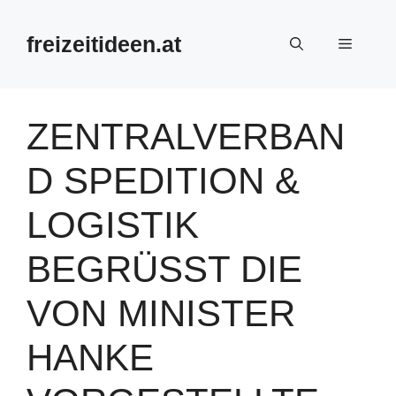
Zum
Inhalt
freizeitideen.at
Menü
springen
ZENTRALVERBAN
D SPEDITION &
LOGISTIK
BEGRÜSST DIE V
ON MINISTER H
ANKE V