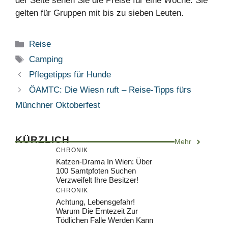
der Seite sehen Sie die Preise für eine Woche. Sie
gelten für Gruppen mit bis zu sieben Leuten.
Kategorien
Reise
Schlagwörter
Camping
Pflegetipps für Hunde
ÖAMTC: Die Wiesn ruft – Reise-Tipps fürs
Münchner Oktoberfest
KÜRZLICH
Mehr
CHRONIK
Katzen-Drama In Wien: Über
100 Samtpfoten Suchen
Verzweifelt Ihre Besitzer!
CHRONIK
Achtung, Lebensgefahr!
Warum Die Erntezeit Zur
Tödlichen Falle Werden Kann