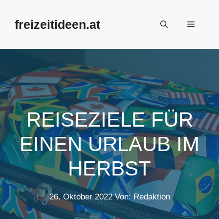
Zum
Inhalt
freizeitideen.at
Menü
springen
REISEZIELE FÜR
EINEN URLAUB IM
HERBST
26. Oktober 2022
Von: Redaktion