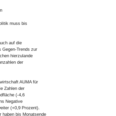
um
litik muss bis
auch auf die
s Gegen-Trends zur
nchen hierzulande
nnzahlen der
irtschaft AUMA für
ie Zahlen der
dfläche (-4,6
ins Negative
iter (+0,9 Prozent).
r haben bis Monatsende