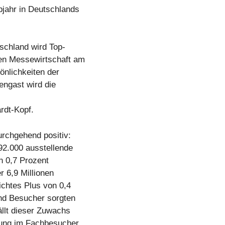
bjahr in Deutschlands
schland wird Top-
hen Messewirtschaft am
önlichkeiten der
ngast wird die
rdt-Kopf.
rchgehend positiv:
92.000 ausstellende
n 0,7 Prozent
 6,9 Millionen
ichtes Plus von 0,4
und Besucher sorgten
ällt dieser Zuwachs
igung im Fachbesucher