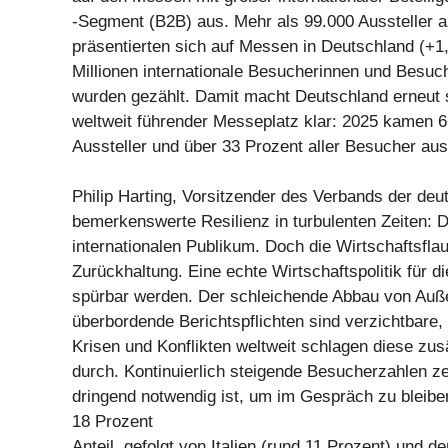
-Segment (B2B) aus. Mehr als 99.000 Aussteller 
präsentierten sich auf Messen in Deutschland (+1,
Millionen internationale Besucherinnen und Besuc
wurden gezählt. Damit macht Deutschland erneut s
weltweit führender Messeplatz klar: 2025 kamen 6
Aussteller und über 33 Prozent aller Besucher au
Philip Harting, Vorsitzender des Verbands der de
bemerkenswerte Resilienz in turbulenten Zeiten: 
internationalen Publikum. Doch die Wirtschaftsfla
Zurückhaltung. Eine echte Wirtschaftspolitik fü
spürbar werden. Der schleichende Abbau von Auße
überbordende Berichtspflichten sind verzichtbare
Krisen und Konflikten weltweit schlagen diese zus
durch. Kontinuierlich steigende Besucherzahlen z
dringend notwendig ist, um im Gespräch zu bleiben
18 Prozent
Anteil, gefolgt von Italien (rund 11 Prozent) und d