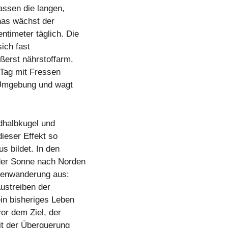
assen die langen,
nas wächst der
ntimeter täglich. Die
ich fast
ßerst nährstoffarm.
Tag mit Fressen
 Umgebung und wagt
dhalbkugel und
dieser Effekt so
s bildet. In den
der Sonne nach Norden
ssenwanderung aus:
ustreiben der
ein bisheriges Leben
or dem Ziel, der
it der Überquerung