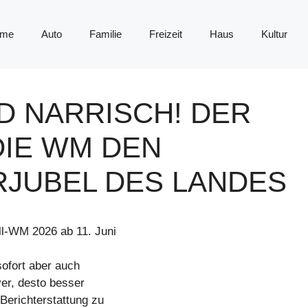
me
Auto
Familie
Freizeit
Haus
Kultur
D NARRISCH! DER
DIE WM DEN
RJUBEL DES LANDES
ll-WM 2026 ab 11. Juni
ofort aber auch
ver, desto besser
erichterstattung zu