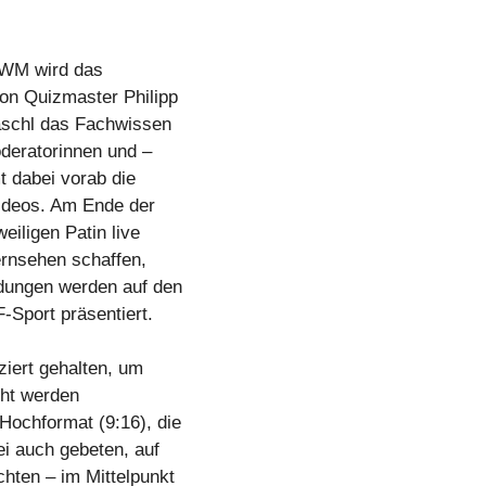
 WM wird das
on Quizmaster Philipp
Maschl das Fachwissen
deratorinnen und –
 dabei vorab die
Videos. Am Ende der
eiligen Patin live
ernsehen schaffen,
ndungen werden auf den
Sport präsentiert.
iert gehalten, um
cht werden
Hochformat (9:16), die
 auch gebeten, auf
hten – im Mittelpunkt