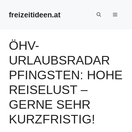
Zum
Inhalt
freizeitideen.at
Menü
springen
ÖHV-
URLAUBSRADAR
PFINGSTEN: HOHE
REISELUST –
GERNE SEHR
KURZFRISTIG!