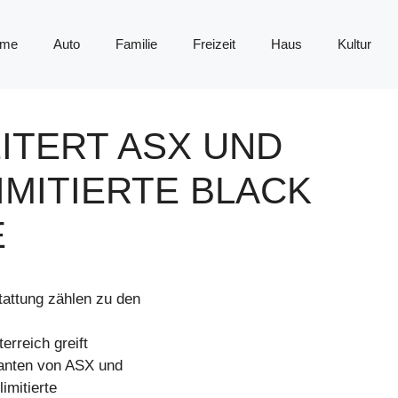
me
Auto
Familie
Freizeit
Haus
Kultur
ITERT ASX UND
IMITIERTE BLACK
E
tattung zählen zu den
erreich greift
anten von ASX und
imitierte