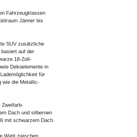
en Fahrzeugklassen
Zeitraum Jänner bis
te SUV zusätzliche
asiert auf der
warze 18-Zoll-
sowie Dekoelemente in
 Lademöglichkeit für
wie die Metallic-
e Zweifarb-
nem Dach und silbernen
iß mit schwarzem Dach.
ie Wahl zwischen