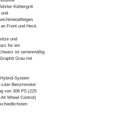
xklusive
hrter Kühlergrill
 und
Leichtmetallfelgen
 an Front und Heck.
sitze und
arz für ein
chwarz ist serienmäßig
 Graphit Grau mit
n-Hybrid-System
-Liter-Benzinmotor
ung von 306 PS (225
All Wheel Control)
rschiedlichsten