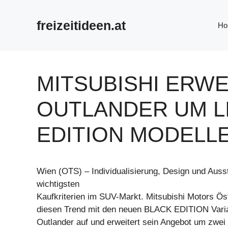
Zum
Inhalt
freizeitideen.at
Ho
springen
MITSUBISHI ERWE
OUTLANDER UM L
EDITION MODELL
Wien (OTS) – Individualisierung, Design und Auss
wichtigsten
Kaufkriterien im SUV-Markt. Mitsubishi Motors Öst
diesen Trend mit den neuen BLACK EDITION Vari
Outlander auf und erweitert sein Angebot um zwei l