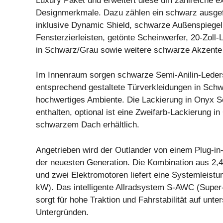
Luxury Paket und erweitert diese um zahlreiche e
Designmerkmale. Dazu zählen ein schwarz ausgefü
inklusive Dynamic Shield, schwarze Außenspiegel
Fensterzierleisten, getönte Scheinwerfer, 20-Zoll-
in Schwarz/Grau sowie weitere schwarze Akzente
Im Innenraum sorgen schwarze Semi-Anilin-Leder
entsprechend gestaltete Türverkleidungen in Schw
hochwertiges Ambiente. Die Lackierung in Onyx S
enthalten, optional ist eine Zweifarb-Lackierung in
schwarzem Dach erhältlich.
Angetrieben wird der Outlander von einem Plug-i
der neuesten Generation. Die Kombination aus 2,4
und zwei Elektromotoren liefert eine Systemleist
kW). Das intelligente Allradsystem S-AWC (Super-
sorgt für hohe Traktion und Fahrstabilität auf unte
Untergründen.