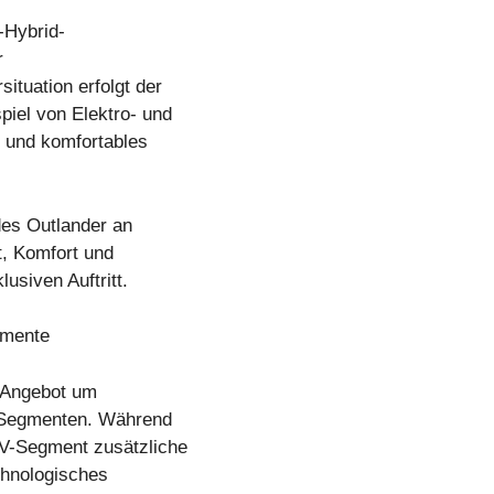
n-Hybrid-
r
tuation erfolgt der
piel von Elektro- und
s und komfortables
es Outlander an
t, Komfort und
usiven Auftritt.
gmente
 Angebot um
V-Segmenten. Während
V-Segment zusätzliche
chnologisches