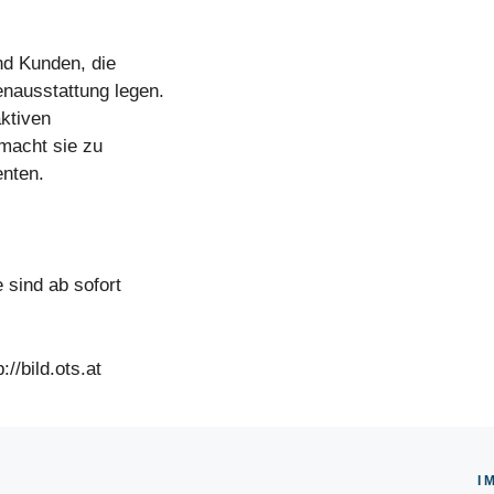
nd Kunden, die
enausstattung legen.
ktiven
 macht sie zu
enten.
 sind ab sofort
//bild.ots.at
I