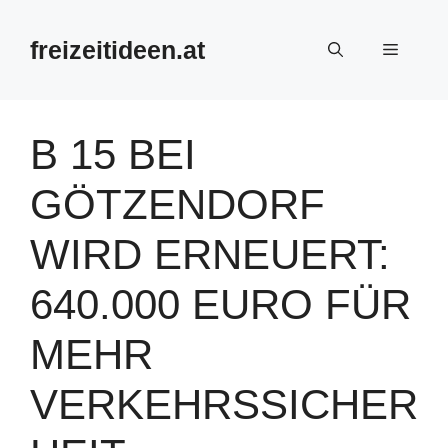
Zum
Inhalt
freizeitideen.at
Menü
springen
B 15 BEI
GÖTZENDORF
WIRD ERNEUERT:
640.000 EURO FÜR
MEHR
VERKEHRSSICHER