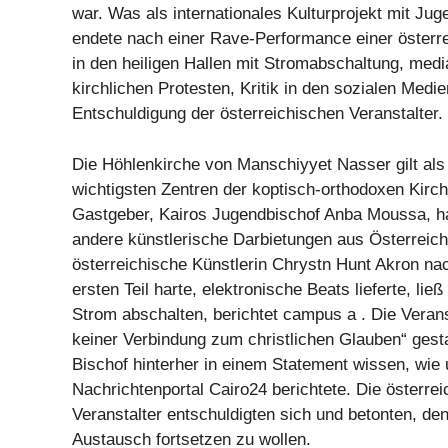
war. Was als internationales Kulturprojekt mit Ju
endete nach einer Rave-Performance einer österre
in den heiligen Hallen mit Stromabschaltung, med
kirchlichen Protesten, Kritik in den sozialen Medie
Entschuldigung der österreichischen Veranstalter.
Die Höhlenkirche von Manschiyyet Nasser gilt als
wichtigsten Zentren der koptisch-orthodoxen Kirch
Gastgeber, Kairos Jugendbischof Anba Moussa, ha
andere künstlerische Darbietungen aus Österreich 
österreichische Künstlerin Chrystn Hunt Akron na
ersten Teil harte, elektronische Beats lieferte, lie
Strom abschalten, berichtet campus a . Die Verans
keiner Verbindung zum christlichen Glauben“ gesta
Bischof hinterher in einem Statement wissen, wie
Nachrichtenportal Cairo24 berichtete. Die österre
Veranstalter entschuldigten sich und betonten, den
Austausch fortsetzen zu wollen.