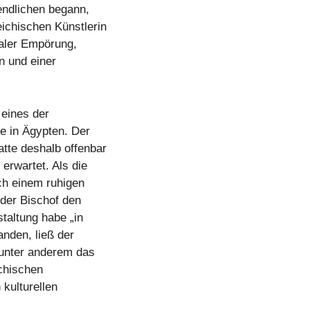
gendlichen begann,
ichischen Künstlerin
ialer Empörung,
n und einer
 eines der
e in Ägypten. Der
tte deshalb offenbar
erwartet. Als die
ch einem ruhigen
ß der Bischof den
taltung habe „in
nden, ließ der
 unter anderem das
ichischen
 kulturellen