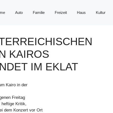
me
Auto
Familie
Freizeit
Haus
Kultur
TERREICHISCHEN
N KAIROS
NDET IM EKLAT
m Kairo in der
genen Freitag
heftige Kritik,
ei dem Konzert vor Ort