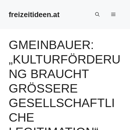
Zum
Inhalt
freizeitideen.at
Menü
springen
GMEINBAUER:
„KULTURFÖRDERU
NG BRAUCHT
GRÖSSERE G
ESELLSCHAFTLIC
HE L