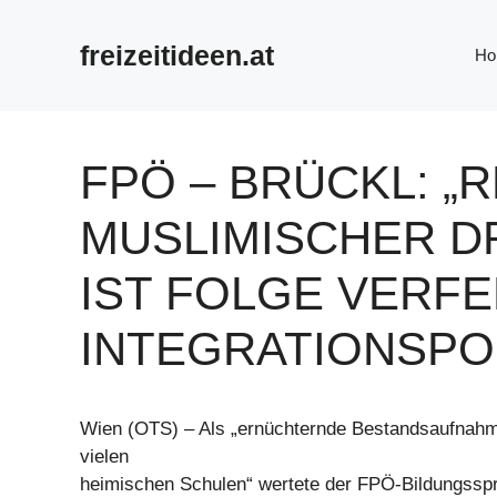
Zum
Inhalt
freizeitideen.at
Ho
springen
FPÖ – BRÜCKL: „
MUSLIMISCHER D
IST FOLGE VERF
INTEGRATIONSPOL
Wien (OTS) – Als „ernüchternde Bestandsaufnahm
vielen
heimischen Schulen“ wertete der FPÖ-Bildungss