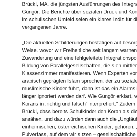
Brückl, MA, die jüngsten Ausführungen des Integr
Güngör. Die Berichte über sozialen Druck und Ko
im schulischen Umfeld seien ein klares Indiz für 
vergangenen Jahre.
„Die aktuellen Schilderungen bestätigen auf beso
Weise, wovor wir Freiheitliche seit langem warnen
Zuwanderung und eine fehlgeleitete Integrationspol
Bildung von Parallelgesellschaften, die sich mittler
Klassenzimmer manifestieren. Wenn Experten von 
arabisch geprägten Islam sprechen, der zu sozial
muslimische Kinder führt, dann ist das ein Alarmsi
länger ignoriert werden darf. Wie Güngör erklärt, 
Korans in ‚richtig und falsch‘ interpretiert.“ Zude
Brückl, dass bereits Schulkinder den Koran als di
ansähen, und dazu würden dann auch die „Ungläub
einheimischen, österreichischen Kinder, gehören. 
Pulverfass, auf dem wir sitzen – gesellschaftlich