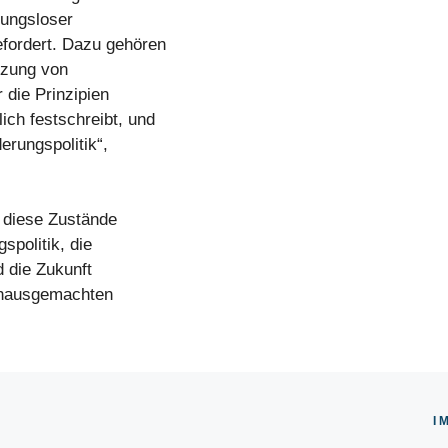
rkungsloser
fordert. Dazu gehören
tzung von
 die Prinzipien
ch festschreibt, und
rungspolitik“,
 diese Zustände
spolitik, die
d die Zukunft
n hausgemachten
I