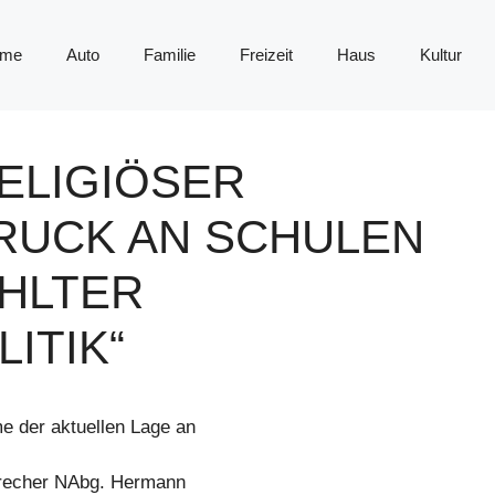
me
Auto
Familie
Freizeit
Haus
Kultur
RELIGIÖSER
RUCK AN SCHULEN
EHLTER
ITIK“
e der aktuellen Lage an
precher NAbg. Hermann