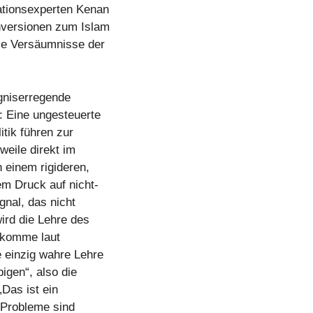
ationsexperten Kenan
nversionen zum Islam
die Versäumnisse der
rgniserregende
: Eine ungesteuerte
itik führen zur
weile direkt im
einem rigideren,
em Druck auf nicht-
gnal, das nicht
wird die Lehre des
m komme laut
e einzig wahre Lehre
igen“, also die
„Das ist ein
e Probleme sind