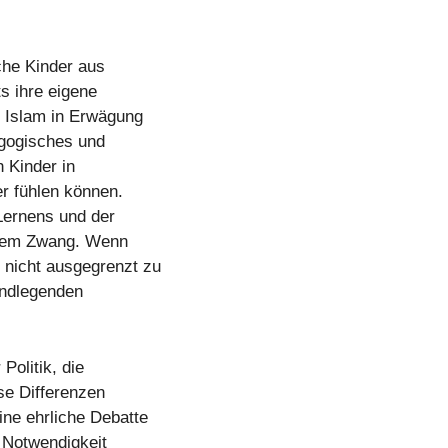
che Kinder aus
s ihre eigene
m Islam in Erwägung
agogisches und
 Kinder in
er fühlen können.
 Lernens und der
iösem Zwang. Wenn
 nicht ausgegrenzt zu
undlegenden
Politik, die
se Differenzen
ne ehrliche Debatte
e Notwendigkeit