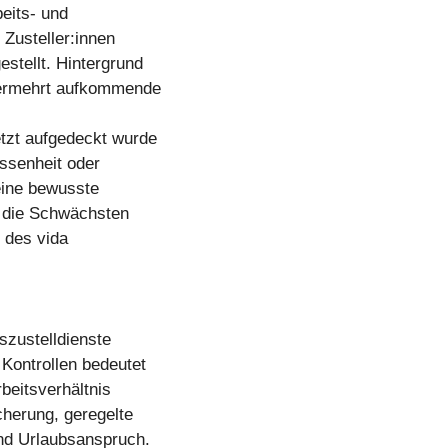
eits- und
n Zusteller:innen
stellt. Hintergrund
 vermehrt aufkommende
tzt aufgedeckt wurde
issenheit oder
eine bewusste
f die Schwächsten
 des vida
szustelldienste
Kontrollen bedeutet
beitsverhältnis
herung, geregelte
und Urlaubsanspruch.