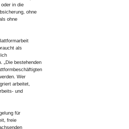
 oder in die
Absicherung, ohne
als ohne
attformarbeit
braucht als
lich
en. „Die bestehenden
ttformbeschäftigten
 werden. Wer
riert arbeitet,
rbeits- und
gelung für
t, freie
wachsenden