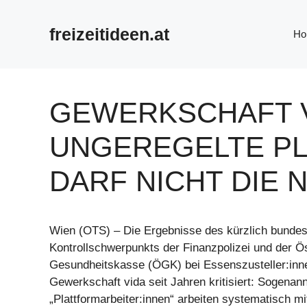
Zum
Inhalt
freizeitideen.at
Ho
springen
GEWERKSCHAFT V
UNGEREGELTE P
DARF NICHT DIE
Wien (OTS) – Die Ergebnisse des kürzlich bundes
Kontrollschwerpunkts der Finanzpolizei und der Ö
Gesundheitskasse (ÖGK) bei Essenszusteller:inne
Gewerkschaft vida seit Jahren kritisiert: Sogenan
„Plattformarbeiter:innen“ arbeiten systematisch m