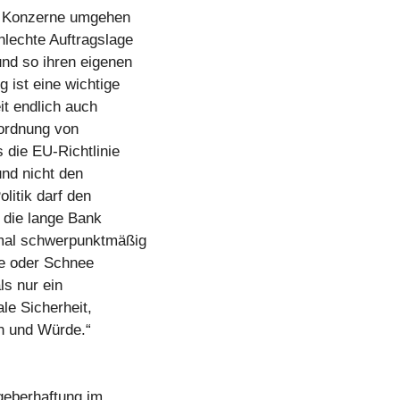
ale Konzerne umgehen
hlechte Auftragslage
und so ihren eigenen
 ist eine wichtige
it endlich auch
nordnung von
 die EU-Richtlinie
und nicht den
olitik darf den
f die lange Bank
nmal schwerpunktmäßig
ze oder Schnee
ls nur ein
le Sicherheit,
en und Würde.“
geberhaftung im