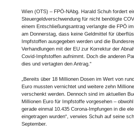
Wien (OTS) – FPÖ-NAbg. Harald Schuh fordert ein
Steuergeldverschwendung für nicht benötigte COVI
einem Entschließungsantrag verlangte die FPÖ i
am Donnerstag, dass keine Geldmittel für überfl
Impfstoffen ausgegeben werden und die Bundesreg
Verhandlungen mit der EU zur Korrektur der Abna
Covid-Impfstoffen aufnimmt. Doch die anderen Par
dies und vertagten den Antrag.“
„Bereits über 18 Millionen Dosen im Wert von rund
Euro mussten vernichtet und weitere zehn Million
verschenkt werden. Dennoch sind im aktuellen B
Millionen Euro für Impfstoffe vorgesehen – obwohl
gerade einmal 10.435 Corona-Impfungen in die el
eingetragen wurden“, verwies Schuh auf seine schr
September.