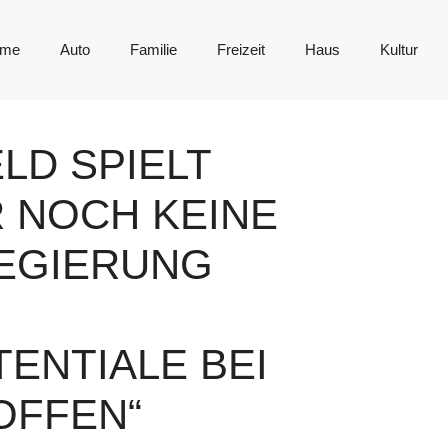
me
Auto
Familie
Freizeit
Haus
Kultur
LD SPIELT
 NOCH KEINE
EGIERUNG
ENTIALE BEI
OFFEN“