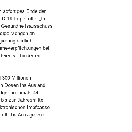
 sofortiges Ende der
D-19-Impfstoffe: „In
m Gesundheitsausschuss
üssige Mengen an
ierung endlich
hmeverpflichtungen bei
teien verhinderten
 300 Millionen
en Dosen ins Ausland
udget nochmals 44
 bis zur Jahresmitte
ektronischen Impfpässe
iftliche Anfrage von