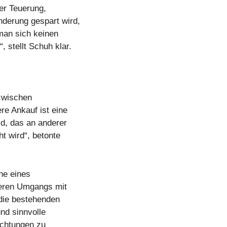
der Teuerung,
nderung gespart wird,
man sich keinen
 stellt Schuh klar.
 zwischen
re Ankauf ist eine
d, das an anderer
t wird“, betonte
ne eines
geren Umgangs mit
, die bestehenden
nd sinnvolle
ichtungen zu