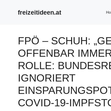
Zum
Inhalt
freizeitideen.at
Ho
springen
FPÖ – SCHUH: „GE
OFFENBAR IMMER
ROLLE: BUNDESR
IGNORIERT
EINSPARUNGSPOT
COVID-19-IMPFST