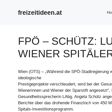
Zum
Inhalt
freizeitideen.at
Ho
springen
FPÖ – SCHÜTZ: L
WIENER SPITÄLE
Wien (OTS) – „Während die SPÖ-Stadtregierung 
ideologische
Prestigeprojekte verschleudert, wird bei der Gesu
Wienerinnen und Wiener der Sparstift angesetzt“, k
Gesundheitssprecherin LAbg. Angela Schütz anges
Berichte über das drohende Finanzloch von 450 Mi
Spitals-Investitionsprogramm.