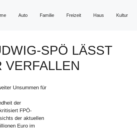
me
Auto
Familie
Freizeit
Haus
Kultur
UDWIG-SPÖ LÄSST
R VERFALLEN
weiter Unsummen für
ndheit der
ritisiert FPÖ-
ichts der aktuellen
llionen Euro im