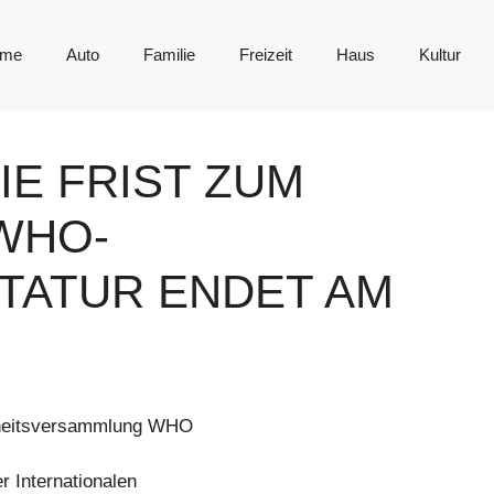
me
Auto
Familie
Freizeit
Haus
Kultur
IE FRIST ZUM
WHO-
TATUR ENDET AM
dheitsversammlung WHO
 Internationalen