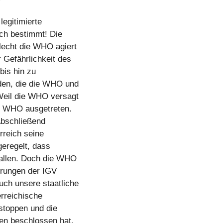
legitimierte
ich bestimmt! Die
lecht die WHO agiert
 Gefährlichkeit des
bis hin zu
den, die die WHO und
 Weil die WHO versagt
er WHO ausgetreten.
 Abschließend
rreich seine
geregelt, dass
 fallen. Doch die WHO
erungen der IGV
uch unsere staatliche
erreichische
stoppen und die
ben beschlossen hat.