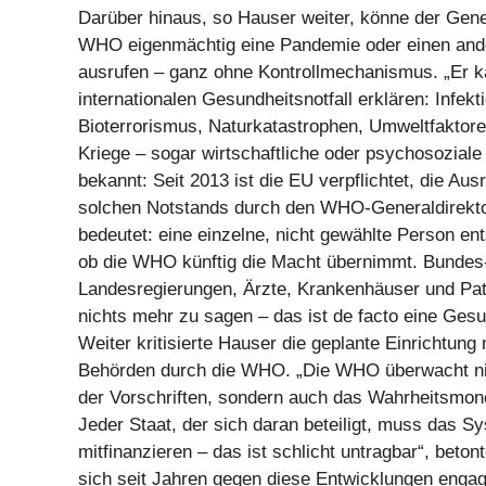
Darüber hinaus, so Hauser weiter, könne der Gene
WHO eigenmächtig eine Pandemie oder einen and
ausrufen – ganz ohne Kontrollmechanismus. „Er k
internationalen Gesundheitsnotfall erklären: Infek
Bioterrorismus, Naturkatastrophen, Umweltfaktor
Kriege – sogar wirtschaftliche oder psychosozial
bekannt: Seit 2013 ist die EU verpflichtet, die Aus
solchen Notstands durch den WHO-Generaldirekt
bedeutet: eine einzelne, nicht gewählte Person en
ob die WHO künftig die Macht übernimmt. Bundes
Landesregierungen, Ärzte, Krankenhäuser und Pa
nichts mehr zu sagen – das ist de facto eine Gesun
Weiter kritisierte Hauser die geplante Einrichtung 
Behörden durch die WHO. „Die WHO überwacht ni
der Vorschriften, sondern auch das Wahrheitsmono
Jeder Staat, der sich daran beteiligt, muss das S
mitfinanzieren – das ist schlicht untragbar“, beton
sich seit Jahren gegen diese Entwicklungen engagi