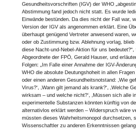
Gesundheitsvorschriften (IGV) der WHO „abgesti
Abstimmung fand jedoch nicht statt. Es wurde ledig
Einwände bestünden. Da dies nicht der Fall war, w
Version der IGV als angenommen erklärt. Eine Üb
überhaupt genügend Vertreter anwesend waren, we
oder ob Zustimmung bzw. Ablehnung vorlag, blieb
diese Nacht-und-Nebel-Aktion für uns bedeutet?“, 
Abgeordnete der FPÖ, Gerald Hauser, und erläuter
Folgen: „Im Falle einer Annahme der IGV-Änderung
WHO die absolute Deutungshoheit in allen Frage
oder einen anderen Gesundheitsnotstand: ‚Wie gefä
Virus?‘, ‚Wann gilt jemand als krank?‘, ‚Welche
wirksam – und welche nicht?‘, ‚Müssen sich alle 
experimentelle Substanzen könnten künftig von d
alternativlos erklärt werden – Widerspruch wäre v
müssten dieses Wahrheitsmonopol durchsetzen, s
Wissenschaftler zu anderen Erkenntnissen gelang