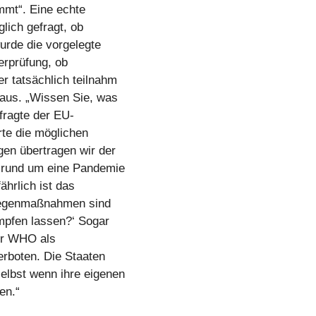
mmt“. Eine echte
lich gefragt, ob
urde die vorgelegte
erprüfung, ob
r tatsächlich teilnahm
 aus. „Wissen Sie, was
fragte der EU-
te die möglichen
en übertragen wir der
n rund um eine Pandemie
hrlich ist das
 Gegenmaßnahmen sind
impfen lassen?‘ Sogar
er WHO als
erboten. Die Staaten
elbst wenn ihre eigenen
en.“