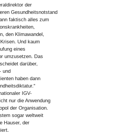
raldirektor der
eren Gesundheitsnotstand
ann faktisch alles zum
tionskrankheiten,
en, den Klimawandel,
e Krisen. Und kaum
rufung eines
or umzusetzen. Das
tscheidet darüber,
- und
tienten haben dann
dheitsdiktatur.“
nationaler IGV-
cht nur die Anwendung
pol der Organisation.
ystem sogar weltweit
te Hauser, der
ert.