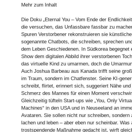
Mehr zum Inhalt
Die Doku „Eternal You – Vom Ende der Endlichkeit
die versuchen, das Unfassbare fassbar zu machen
Spuren Verstorbener rekonstruieren sie künstliche
sogenannte Chatbots, die schreiben, sprechen und
dem Leben Geschiedenen. In Südkorea begegnet ei
Show dem digitalen Abbild ihrer verstorbenen Toch
das virtuelle Kind zu umarmen, doch die Umarmung 
Auch Joshua Barbeau aus Kanada trifft seine groß
im Traum, sondern im Chatfenster. Seine KI-gener
schreibt, flirtet, erinnert sich, suggeriert Nähe und
Schmerz des Mannes für einen Moment verschwi
Gleichzeitig tüfteln Start-ups wie „You, Only Virtua
Machines“ in den USA und in Neuseeland an immer
Avataren. Sie sollen nicht nur schreiben, sondern
lachen und leben – aber eben nur scheinbar. Was 
trostspendende Maßnahme gedacht ist, wirft gleichz