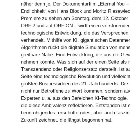
näher denn je. Der Dokumentarfilm „Eternal You 
Endlichkeit“ von Hans Block und Moritz Riesewiec
Premiere zu sehen am Sonntag, dem 12. Oktober 
ORF 2 und auf ORF ON – wirft einen verstörenden 
technologische Entwicklung, die das Versprechen
verhandelt. Mithilfe von KI, gigantischen Datenme
Algorithmen rückt die digitale Simulation von men
greifbare Nähe. Eine Entwicklung, die uns die Gew
nehmen könnte. Was sich auf der einen Seite als
Transzendenz oder Religionsersatz darstellt, ist a
Seite eine technologische Revolution und vielleich
größten Businessideen des 21. Jahrhunderts. Die
nicht nur Betroffene zu Wort kommen, sondern au
Experten u. a. aus den Bereichen KI-Technologie, 
die diese Ambivalenz reflektieren. Entstanden ist e
beunruhigendes, erschütterndes, aber auch faszini
Zukunft zeichnet, die längst begonnen hat.