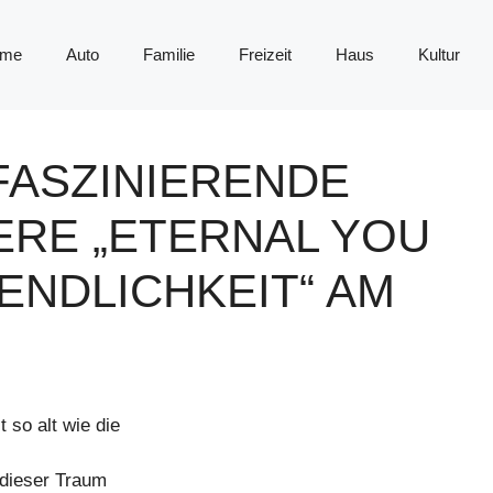
me
Auto
Familie
Freizeit
Haus
Kultur
ASZINIERENDE
ERE „ETERNAL YOU
ENDLICHKEIT“ AM
 so alt wie die
t dieser Traum