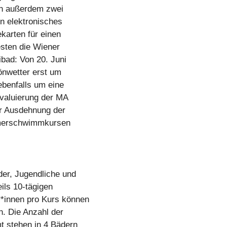
ten außerdem zwei
in elektronisches
karten für einen
testen die Wiener
ibad: Von 20. Juni
önwetter erst um
benfalls um eine
Evaluierung der MA
ur Ausdehnung der
mmerschwimmkursen
er, Jugendliche und
ils 10-tägigen
*innen pro Kurs können
. Die Anzahl der
t stehen in 4 Bädern