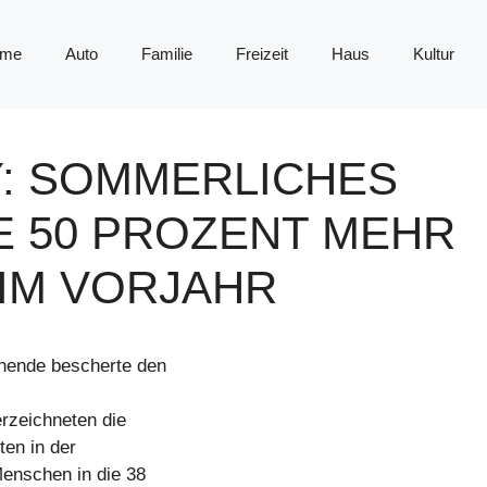
me
Auto
Familie
Freizeit
Haus
Kultur
: SOMMERLICHES
 50 PROZENT MEHR
 IM VORJAHR
nende bescherte den
erzeichneten die
en in der
Menschen in die 38