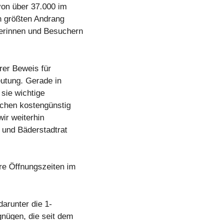
von über 37.000 im
n größten Andrang
herinnen und Besuchern
rer Beweis für
eutung. Gerade in
sie wichtige
schen kostengünstig
ir weiterhin
 und Bäderstadtrat
ere Öffnungszeiten im
arunter die 1-
nügen, die seit dem