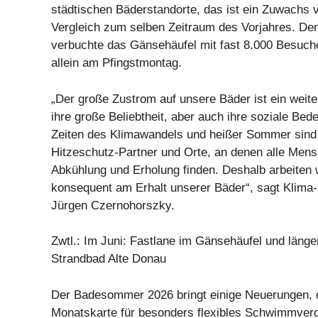
städtischen Bäderstandorte, das ist ein Zuwachs 
Vergleich zum selben Zeitraum des Vorjahres. De
verbuchte das Gänsehäufel mit fast 8.000 Besuc
allein am Pfingstmontag.
„Der große Zustrom auf unsere Bäder ist ein weite
ihre große Beliebtheit, aber auch ihre soziale Bed
Zeiten des Klimawandels und heißer Sommer sind 
Hitzeschutz-Partner und Orte, an denen alle Men
Abkühlung und Erholung finden. Deshalb arbeiten w
konsequent am Erhalt unserer Bäder“, sagt Klima-
Jürgen Czernohorszky.
Zwtl.: Im Juni: Fastlane im Gänsehäufel und läng
Strandbad Alte Donau
Der Badesommer 2026 bringt einige Neuerungen, d
Monatskarte für besonders flexibles Schwimmverg