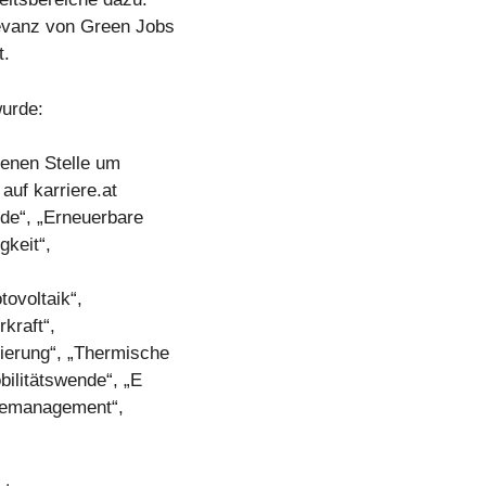
levanz von Green Jobs
t.
wurde:
benen Stelle um
auf karriere.at
de“, „Erneuerbare
gkeit“,
tovoltaik“,
kraft“,
sierung“, „Thermische
bilitätswende“, „E
rgiemanagement“,