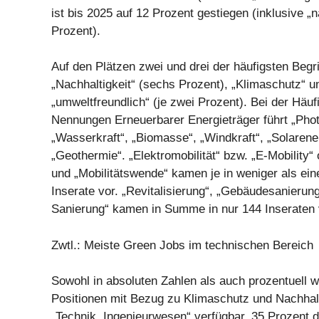
ist bis 2025 auf 12 Prozent gestiegen (inklusive „n
Prozent).
Auf den Plätzen zwei und drei der häufigsten Begri
„Nachhaltigkeit“ (sechs Prozent), „Klimaschutz“ u
„umweltfreundlich“ (je zwei Prozent). Bei der Häufi
Nennungen Erneuerbarer Energieträger führt „Phot
„Wasserkraft“, „Biomasse“, „Windkraft“, „Solarene
„Geothermie“. „Elektromobilität“ bzw. „E-Mobility“ 
und „Mobilitätswende“ kamen je in weniger als ei
Inserate vor. „Revitalisierung“, „Gebäudesanieru
Sanierung“ kamen in Summe in nur 144 Inseraten 
Zwtl.: Meiste Green Jobs im technischen Bereich
Sowohl in absoluten Zahlen als auch prozentuell 
Positionen mit Bezug zu Klimaschutz und Nachhalt
„Technik, Ingenieurwesen“ verfügbar. 35 Prozent d