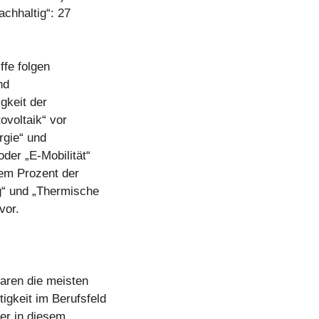
achhaltig“: 27
ffe folgen
nd
gkeit der
ovoltaik“ vor
rgie“ und
oder „E-Mobilität“
nem Prozent der
ng“ und „Thermische
vor.
waren die meisten
igkeit im Berufsfeld
er in diesem