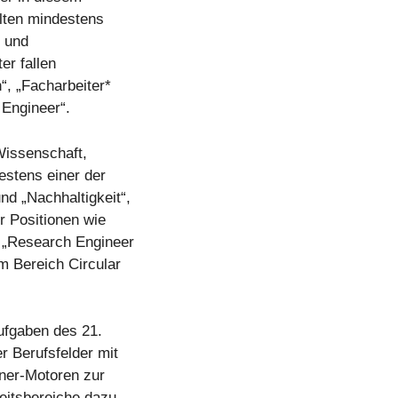
elten mindestens
“ und
er fallen
“, „Facharbeiter*
 Engineer“.
„Wissenschaft,
estens einer der
nd „Nachhaltigkeit“,
ür Positionen wie
, „Research Engineer
m Bereich Circular
ufgaben des 21.
r Berufsfelder mit
ner-Motoren zur
eitsbereiche dazu.