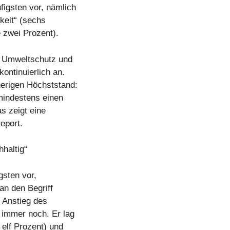
figsten vor, nämlich
gkeit“ (sechs
e zwei Prozent).
u Umweltschutz und
ontinuierlich an.
herigen Höchststand:
 mindestens einen
s zeigt eine
eport.
hhaltig“
gsten vor,
an den Begriff
e Anstieg des
 immer noch. Er lag
 elf Prozent) und