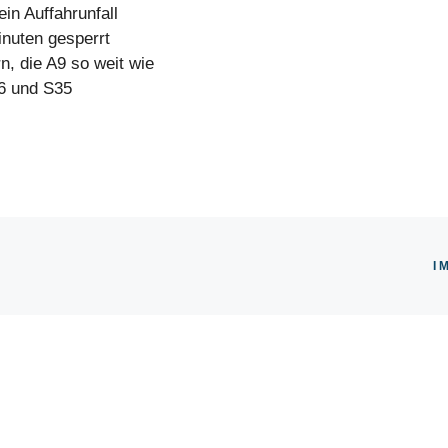
ein Auffahrunfall
inuten gesperrt
, die A9 so weit wie
6 und S35
I