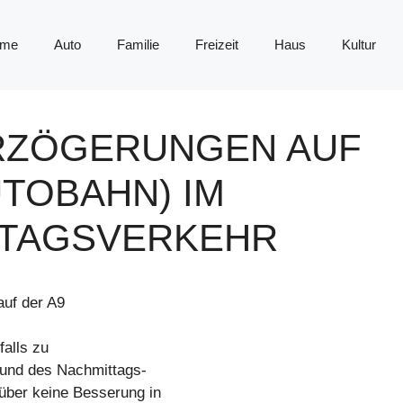
me
Auto
Familie
Freizeit
Haus
Kultur
RZÖGERUNGEN AUF
TOBAHN) IM
TTAGSVERKEHR
uf der A9
alls zu
rund des Nachmittags-
über keine Besserung in