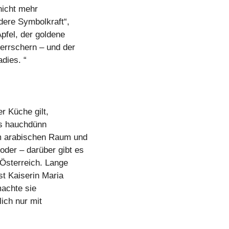
nicht mehr
dere Symbolkraft“,
pfel, der goldene
Herrschern – und der
dies. “
r Küche gilt,
es hauchdünn
m arabischen Raum und
der – darüber gibt es
 Österreich. Lange
st Kaiserin Maria
machte sie
lich nur mit