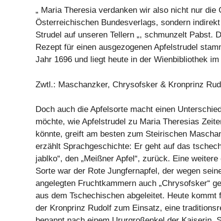
„ Maria Theresia verdanken wir also nicht nur di
Österreichischen Bundesverlags, sondern indirek
Strudel auf unseren Tellern „, schmunzelt Pabst. 
Rezept für einen ausgezogenen Apfelstrudel stam
Jahr 1696 und liegt heute in der Wienbibliothek i
Zwtl.: Maschanzker, Chrysofsker & Kronprinz Rud
Doch auch die Apfelsorte macht einen Unterschi
möchte, wie Apfelstrudel zu Maria Theresias Zei
könnte, greift am besten zum Steirischen Mascha
erzählt Sprachgeschichte: Er geht auf das tsche
jablko“, den „Meißner Apfel“, zurück. Eine weitere
Sorte war der Rote Jungfernapfel, der wegen sein
angelegten Fruchtkammern auch „Chrysofsker“ ge
aus dem Tschechischen abgeleitet. Heute kommt fü
der Kronprinz Rudolf zum Einsatz, eine traditionsr
benannt nach einem Ururgroßenkel der Kaiserin. S