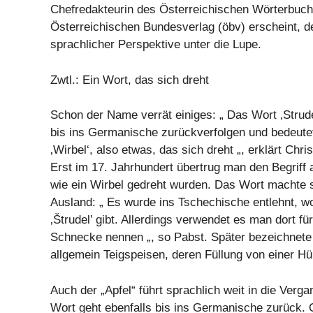
Chefredakteurin des Österreichischen Wörterbuch
Österreichischen Bundesverlag (öbv) erscheint, d
sprachlicher Perspektive unter die Lupe.
Zwtl.: Ein Wort, das sich dreht
Schon der Name verrät einiges: „ Das Wort ‚Strude
bis ins Germanische zurückverfolgen und bedeutet
‚Wirbel‘, also etwas, das sich dreht „, erklärt Chri
Erst im 17. Jahrhundert übertrug man den Begriff 
wie ein Wirbel gedreht wurden. Das Wort machte s
Ausland: „ Es wurde ins Tschechische entlehnt, w
‚Štrudel’ gibt. Allerdings verwendet es man dort für
Schnecke nennen „, so Pabst. Später bezeichnete 
allgemein Teigspeisen, deren Füllung von einer Hü
Auch der „Apfel“ führt sprachlich weit in die Verg
Wort geht ebenfalls bis ins Germanische zurück.