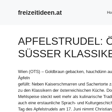
Zum
Inhalt
freizeitideen.at
Ho
springen
APFELSTRUDEL: 
SÜSSER KLASSIK
Wien (OTS) – Goldbraun gebacken, hauchdünn aus
Äpfeln
gefüllt: Neben Kaiserschmarren und Sachertorte zä
zu den Klassikern der österreichischen Küche. Doc
Mehlspeise steckt weit mehr als kulinarische Tradit
auch eine erstaunliche Sprach- und Kulturgeschic
Tag des Apfelstrudels am 17. Juni nimmt Christian