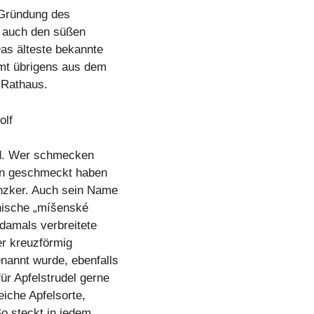
e Gründung des
t auch den süßen
Das älteste bekannte
mt übrigens aus dem
m Rathaus.
olf
ed. Wer schmecken
ten geschmeckt haben
nzker. Auch sein Name
chische „míšenské
 damals verbreitete
er kreuzförmig
nannt wurde, ebenfalls
r Apfelstrudel gerne
eiche Apfelsorte,
o steckt in jedem