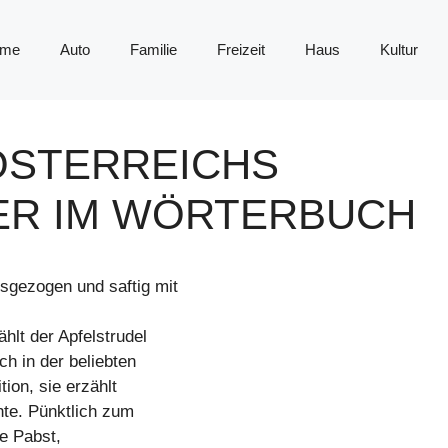
me
Auto
Familie
Freizeit
Haus
Kultur
ÖSTERREICHS
ER IM WÖRTERBUCH
gezogen und saftig mit
hlt der Apfelstrudel
h in der beliebten
ion, sie erzählt
hte. Pünktlich zum
e Pabst,