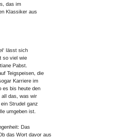
s, das im
en Klassiker aus
l‘ lässt sich
 so viel wie
stiane Pabst.
auf Teigspeisen, die
ogar Karriere im
o es bis heute den
 all das, was wir
ein Strudel ganz
lle umgeben ist.
angenheit: Das
 Ob das Wort davor aus