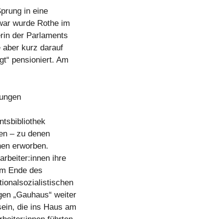
Sprung in eine
Zwar wurde Rothe im
erin der Parlaments
e aber kurz darauf
t“ pensioniert. Am
rungen
ntsbibliothek
nen – zu denen
hen erworben.
rbeiter:innen ihre
em Ende des
ionalsozialistischen
gen „Gauhaus“ weiter
ein, die ins Haus am