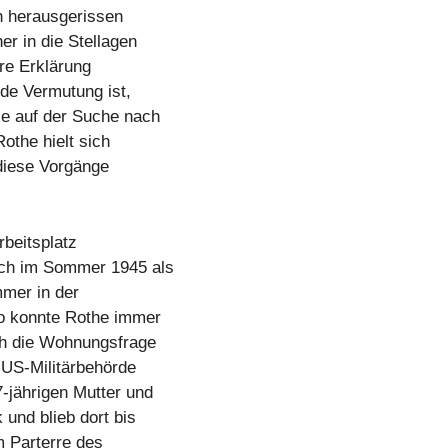
en herausgerissen
er in die Stellagen
ere Erklärung
de Vermutung ist,
ie auf der Suche nach
othe hielt sich
 diese Vorgänge
rbeitsplatz
ich im Sommer 1945 als
mmer in der
o konnte Rothe immer
ch die Wohnungsfrage
 US-Militärbehörde
-jährigen Mutter und
 und blieb dort bis
m Parterre des