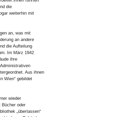
beiter:innen führten
und die
gar weiterhin mit
gen an, was mit
iederung an andere
nd die Aufteilung
aum. Im März 1942
äude ihre
„Administrativen
tergeordnet. Aus ihnen
 in Wien“ gebildet
mmer wieder
ht Bücher oder
bliothek „überlassen“