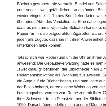
Büchern gestöbert, sie verstellt, Bündel von Seit
oder sogar – weit gefährlicher – angezündete Büch
wieder eingestellt“. Rothes Brief liefert keine weit
über diese Akte des Vandalismus. Eine naheliegen
dass es sich um sowjetische Soldaten handelte, d
Papier für ihre selbstgedrehten Zigaretten waren. R
jedenfalls zugute, dass sie mit ihrer Anwesenheit
unterbinden habe können.
Tatsächlich war Rothe rund um die Uhr an ihrem A
anwesend: Die Gebäudeverwaltung hatte es näml
„zweckmäßig“ befunden, der Bibliothekarin ein Zi
Parlamentsbibliothek als Wohnung zuzuweisen. S
ein Auge auf die Bücher halten, und man löste au
der Bibliothekarin, deren eigene Wohnung von der
beschlagnahmt worden war. Rothe zog mit ihrer 77
ihrer Schwester in ein Dienstzimmer der Bibliothek
1950. Danach übersiedelte sie in andere Räume i