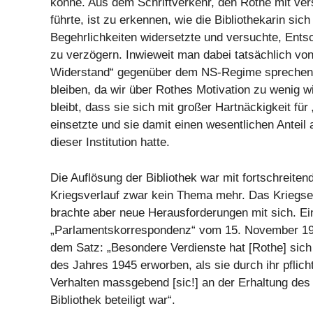
könne. Aus dem Schriftverkehr, den Rothe mit ve
führte, ist zu erkennen, wie die Bibliothekarin sic
Begehrlichkeiten widersetzte und versuchte, Ent
zu verzögern. Inwieweit man dabei tatsächlich vo
Widerstand“ gegenüber dem NS-Regime sprechen
bleiben, da wir über Rothes Motivation zu wenig w
bleibt, dass sie sich mit großer Hartnäckigkeit für 
einsetzte und sie damit einen wesentlichen Anteil
dieser Institution hatte.
Die Auflösung der Bibliothek war mit fortschreite
Kriegsverlauf zwar kein Thema mehr. Das Kriegse
brachte aber neue Herausforderungen mit sich. E
„Parlamentskorrespondenz“ vom 15. November 195
dem Satz: „Besondere Verdienste hat [Rothe] sic
des Jahres 1945 erworben, als sie durch ihr pflic
Verhalten massgebend [sic!] an der Erhaltung de
Bibliothek beteiligt war“.