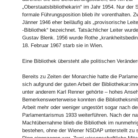
„Oberstaatsbibliothekarin“ im Jahr 1954. Nur der 
formale Führungsposition blieb ihr vorenthalten. 
Jänner 1946 eher beiläufig als „provisorische Leit
-Bibliothek“ bezeichnet. Tatsächlicher Leiter wurd
Gustav Blenk. 1956 wurde Rothe „krankheitsbeding
18. Februar 1967 starb sie in Wien.
Eine Bibliothek übersteht alle politischen Verände
Bereits zu Zeiten der Monarchie hatte die Parlame
sich aufgrund der guten Arbeit der Bibliothekar:in
unter anderem Karl Renner gehörte – hohes Anse
Bemerkenswerterweise konnten die Bibliotheksmita
Arbeit mehr oder weniger ungestört sogar nach d
Parlamentarismus 1933 weiterführen. Nach der nat
Machtübernahme blieb die Bibliothek im nunmehri
bestehen, ohne der Wiener NSDAP unterstellt zu s