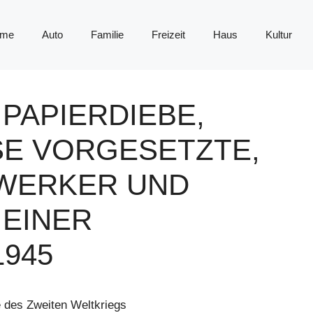
me
Auto
Familie
Freizeit
Haus
Kultur
E PAPIERDIEBE,
E VORGESETZTE,
DWERKER UND
EINER
1945
 des Zweiten Weltkriegs