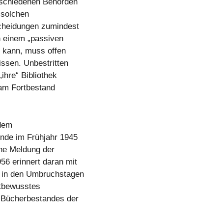
rschiedenen Behörden
h solchen
scheidungen zumindest
n einem „passiven
 kann, muss offen
issen. Unbestritten
„ihre“ Bibliothek
 am Fortbestand
ndem
nde im Frühjahr 1945
ine Meldung der
6 erinnert daran mit
h in den Umbruchstagen
htbewusstes
s Bücherbestandes der