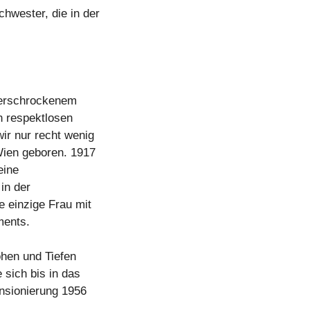
wester, die in der
unerschrockenem
n respektlosen
ir nur recht wenig
Wien geboren. 1917
eine
in der
e einzige Frau mit
ments.
öhen und Tiefen
 sich bis in das
ensionierung 1956