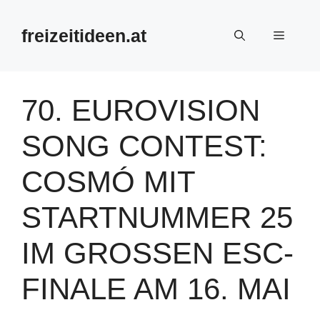
Zum
Inhalt
freizeitideen.at
Menü
springen
70. EUROVISION
SONG CONTEST:
COSMÓ MIT
STARTNUMMER 25
IM GROSSEN ESC-F
INALE AM 16. MAI