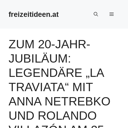
Zum
Inhalt
freizeitideen.at
Menü
springen
ZUM 20-JAHR-
JUBILÄUM:
LEGENDÄRE „LA
TRAVIATA“ MIT
ANNA NETREBKO
UND ROLANDO