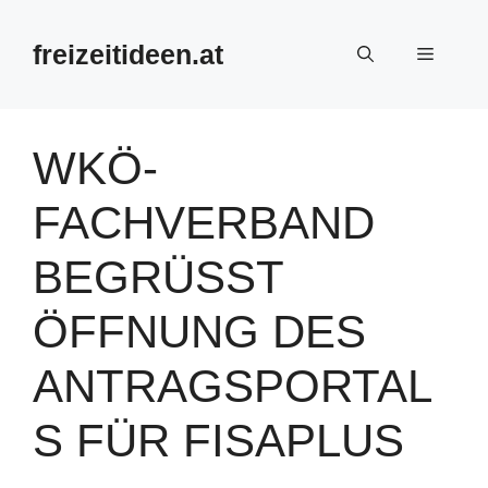
Zum
Inhalt
freizeitideen.at
Menü
springen
WKÖ-
FACHVERBAND
BEGRÜSST Ö
FFNUNG DES A
NTRAGSPORTALS
FÜR FISAPLUS