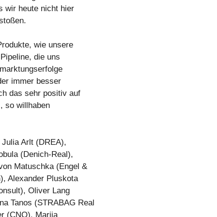
wir heute nicht hier
stoßen.
rodukte, wie unsere
Pipeline, die uns
rmarktungserfolge
der immer besser
h das sehr positiv auf
, so willhaben
 Julia Arlt (DREA),
bula (Denich-Real),
von Matuschka (Engel &
), Alexander Pluskota
nsult), Oliver Lang
rena Tanos (STRABAG Real
r (CNQ), Marija