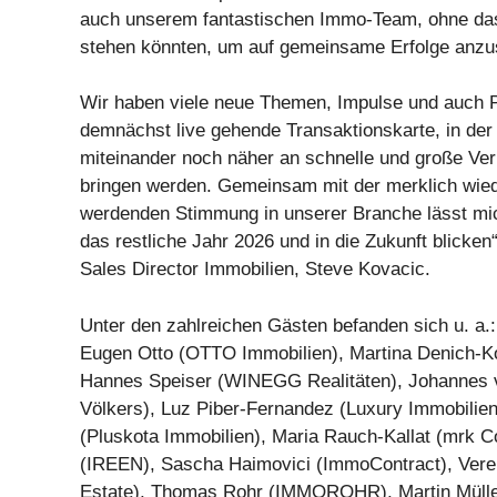
auch unserem fantastischen Immo-Team, ohne das 
stehen könnten, um auf gemeinsame Erfolge anzu
Wir haben viele neue Themen, Impulse und auch P
demnächst live gehende Transaktionskarte, in der 
miteinander noch näher an schnelle und große Ve
bringen werden. Gemeinsam mit der merklich wie
werdenden Stimmung in unserer Branche lässt mic
das restliche Jahr 2026 und in die Zukunft blicken“
Sales Director Immobilien, Steve Kovacic.
Unter den zahlreichen Gästen befanden sich u. a.:
Eugen Otto (OTTO Immobilien), Martina Denich-Ko
Hannes Speiser (WINEGG Realitäten), Johannes 
Völkers), Luz Piber-Fernandez (Luxury Immobilien
(Pluskota Immobilien), Maria Rauch-Kallat (mrk Co
(IREEN), Sascha Haimovici (ImmoContract), Ve
Estate), Thomas Rohr (IMMOROHR), Martin Mülle