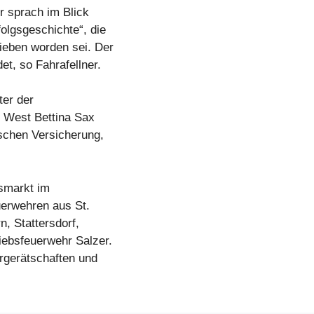
 sprach im Blick
olgsgeschichte“, die
ieben worden sei. Der
t, so Fahrafellner.
ter der
e West Bettina Sax
ischen Versicherung,
smarkt im
uerwehren aus St.
, Stattersdorf,
iebsfeuerwehr Salzer.
rgerätschaften und