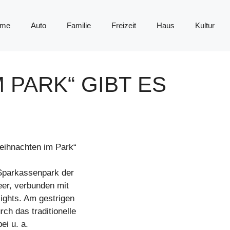
me
Auto
Familie
Freizeit
Haus
Kultur
 PARK“ GIBT ES
Weihnachten im Park“
 Sparkassenpark der
eer, verbunden mit
ights. Am gestrigen
ch das traditionelle
i u. a.