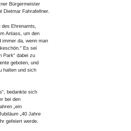
tner Bürgermeister
 Dietmar Fahrafellner.
g des Ehrenamts,
um Anlass, um den
id immer da, wenn man
nkeschön.“ Es sei
m Park“ dabei zu
iente geboten, und
u halten und sich
s“, bedankte sich
er bei den
ahren „ein
 Jubiläum „40 Jahre
hr gefeiert werde.