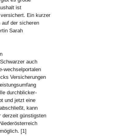
shalt ist
ersichert. Ein kurzer
 auf der sicheren
rtin Sarah
n
t Schwarzer auch
ne-wechselportalen
licks Versicherungen
Leistungsumfang
lle durchblicker-
 und jetzt eine
abschließt, kann
 derzeit günstigsten
Niederösterreich
möglich. [1]