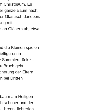
am Christbaum. Es
 der ganze Baum nach.
er Glastisch daneben.
ung mit
 an Gläsern ab, etwa
d die Kleinen spielen
elfiguren in
ke Sammlerstücke –
zu Bruch geht .
cherung der Eltern
n bei Dritten
stbaum am Heiligen
ch schöner und der
 brennt lichterloh.