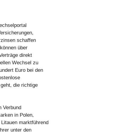
echselportal
Versicherungen,
rzinsen schaffen
 können über
Verträge direkt
nellen Wechsel zu
undert Euro bei den
ostenlose
eht, die richtige
em Verbund
Marken in Polen,
 Litauen marktführend
ührer unter den