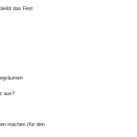
bleibt das Fest
 wegräumen
tz aus?
n machen (für den